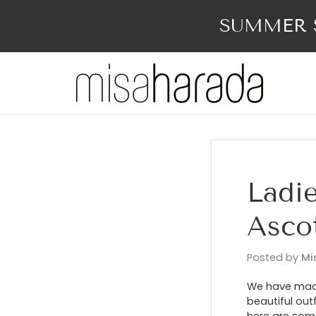
Skip
to
SUMMER S
content
Ladi
Asco
Posted by
Mi
We have made 
beautiful out