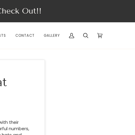
eck Out!!
STS
CONTACT
GALLERY
My
Search
Cart
(0)
Account
at
ith their
urful numbers,