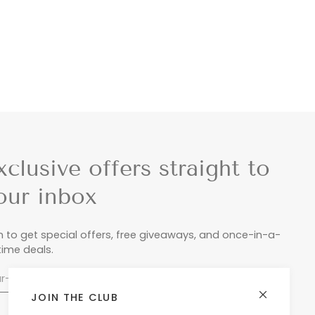
xclusive offers straight to
our inbox
n to get special offers, free giveaways, and once-in-a-
etime deals.
JOIN THE CLUB