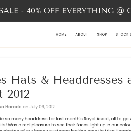
ALE - 40% OFF EVERYTHING @ Ch
HOME
ABOUT
SHOP
STOCKI
es Hats & Headdresses 
t 2012
sa Harada
on
July 06, 2012
so many headdress for last month's Royal Ascot, all to go w
fits! Was a real pleasure to see their faces light up in our colo