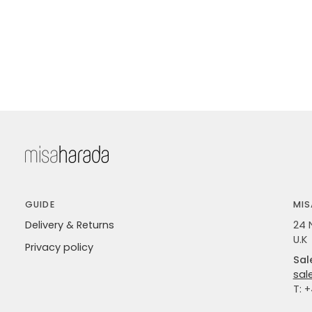
GUIDE
MIS
Delivery & Returns
24 
U.K
Privacy policy
Sal
sal
T: 