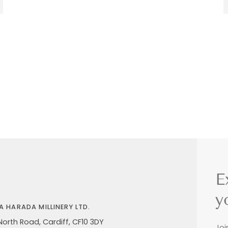
E
y
A HARADA MILLINERY LTD.
North Road, Cardiff, CF10 3DY
Joi