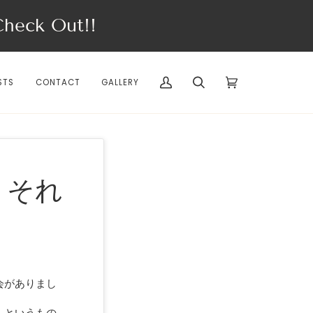
eck Out!!
STS
CONTACT
GALLERY
My
Search
Cart
(0)
Account
、それ
会がありまし