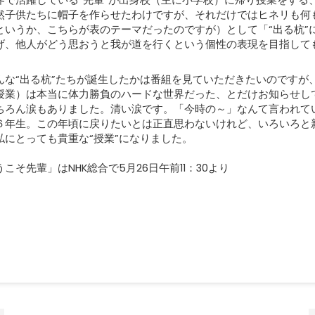
界で活躍している“先輩”が出身校（主に小学校）に帰り授業をする
然子供たちに帽子を作らせたわけですが、それだけではヒネリも何
というか、こちらが表のテーマだったのですが）として「“出る杭”
げ、他人がどう思おうと我が道を行くという個性の表現を目指して
んな“出る杭”たちが誕生したかは番組を見ていただきたいのですが
授業）は本当に体力勝負のハードな世界だった、とだけお知らせし
ちろん涙もありました。清い涙です。「今時の～」なんて言われて
６年生。この年頃に戻りたいとは正直思わないけれど、いろいろと
私にとっても貴重な“授業”になりました。
こそ先輩」はNHK総合で5月26日午前11：30より