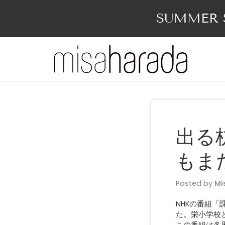
Skip
to
SUMMER S
content
出る
もま
Posted by
Mi
NHKの番組
た。栄小学校