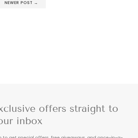
NEWER POST →
xclusive offers straight to
our inbox
n to get special offers, free giveaways, and once-in-a-