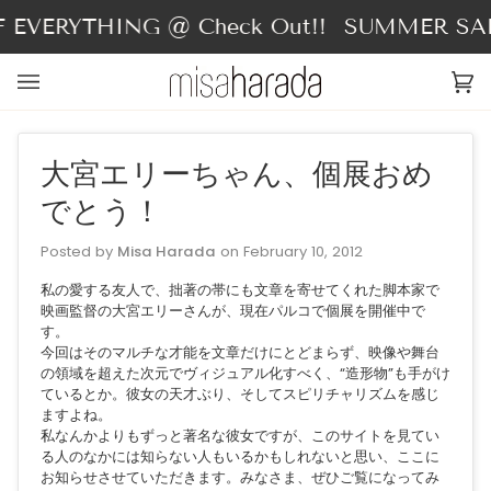
Skip
 EVERYTHING @ Check Out!!
SUMMER SALE
to
content
Ca
(0
大宮エリーちゃん、個展おめ
でとう！
Posted by
Misa Harada
on
February 10, 2012
私の愛する友人で、拙著の帯にも文章を寄せてくれた脚本家で
映画監督の大宮エリーさんが、現在パルコで個展を開催中で
す。
今回はそのマルチな才能を文章だけにとどまらず、映像や舞台
の領域を超えた次元でヴィジュアル化すべく、“造形物”も手がけ
ているとか。彼女の天才ぶり、そしてスピリチャリズムを感じ
ますよね。
私なんかよりもずっと著名な彼女ですが、このサイトを見てい
る人のなかには知らない人もいるかもしれないと思い、ここに
お知らせさせていただきます。みなさま、ぜひご覧になってみ